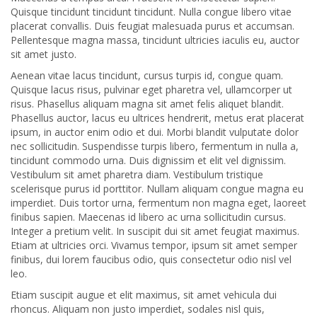
Quisque tincidunt tincidunt tincidunt. Nulla congue libero vitae
placerat convallis. Duis feugiat malesuada purus et accumsan.
Pellentesque magna massa, tincidunt ultricies iaculis eu, auctor
sit amet justo.
Aenean vitae lacus tincidunt, cursus turpis id, congue quam.
Quisque lacus risus, pulvinar eget pharetra vel, ullamcorper ut
risus. Phasellus aliquam magna sit amet felis aliquet blandit.
Phasellus auctor, lacus eu ultrices hendrerit, metus erat placerat
ipsum, in auctor enim odio et dui. Morbi blandit vulputate dolor
nec sollicitudin. Suspendisse turpis libero, fermentum in nulla a,
tincidunt commodo urna. Duis dignissim et elit vel dignissim.
Vestibulum sit amet pharetra diam. Vestibulum tristique
scelerisque purus id porttitor. Nullam aliquam congue magna eu
imperdiet. Duis tortor urna, fermentum non magna eget, laoreet
finibus sapien. Maecenas id libero ac urna sollicitudin cursus.
Integer a pretium velit. In suscipit dui sit amet feugiat maximus.
Etiam at ultricies orci. Vivamus tempor, ipsum sit amet semper
finibus, dui lorem faucibus odio, quis consectetur odio nisl vel
leo.
Etiam suscipit augue et elit maximus, sit amet vehicula dui
rhoncus. Aliquam non justo imperdiet, sodales nisl quis,