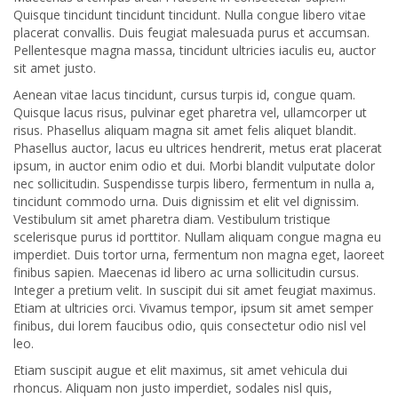
Quisque tincidunt tincidunt tincidunt. Nulla congue libero vitae
placerat convallis. Duis feugiat malesuada purus et accumsan.
Pellentesque magna massa, tincidunt ultricies iaculis eu, auctor
sit amet justo.
Aenean vitae lacus tincidunt, cursus turpis id, congue quam.
Quisque lacus risus, pulvinar eget pharetra vel, ullamcorper ut
risus. Phasellus aliquam magna sit amet felis aliquet blandit.
Phasellus auctor, lacus eu ultrices hendrerit, metus erat placerat
ipsum, in auctor enim odio et dui. Morbi blandit vulputate dolor
nec sollicitudin. Suspendisse turpis libero, fermentum in nulla a,
tincidunt commodo urna. Duis dignissim et elit vel dignissim.
Vestibulum sit amet pharetra diam. Vestibulum tristique
scelerisque purus id porttitor. Nullam aliquam congue magna eu
imperdiet. Duis tortor urna, fermentum non magna eget, laoreet
finibus sapien. Maecenas id libero ac urna sollicitudin cursus.
Integer a pretium velit. In suscipit dui sit amet feugiat maximus.
Etiam at ultricies orci. Vivamus tempor, ipsum sit amet semper
finibus, dui lorem faucibus odio, quis consectetur odio nisl vel
leo.
Etiam suscipit augue et elit maximus, sit amet vehicula dui
rhoncus. Aliquam non justo imperdiet, sodales nisl quis,